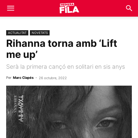
ACTUALITAT
NOVETATS
Rihanna torna amb ‘Lift
me up’
Serà la primera cançó en solitari en sis anys
Per
Marc Clapés
-
26 octubre, 2022