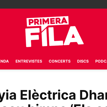
ENDA
ENTREVISTES
CONCERTS
DISCS
PODC
Primera
ia Elèctrica Dh
Fila