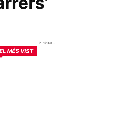
arrers’
- Publicitat -
EL MÉS VIST