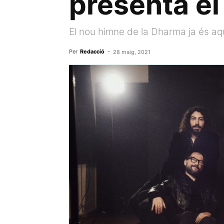
presenta el
El nou himne de la Dharma ja és aqu
Per
Redacció
-
28 maig, 2021