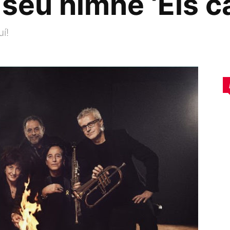
 seu himne ‘Els c
í!