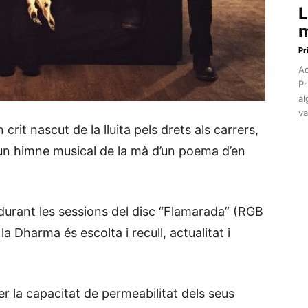
L
m
Pr
Aq
Pr
al
va
crit nascut de la lluita pels drets als carrers,
n un himne musical de la mà d’un poema d’en
durant les sessions del disc “Flamarada” (RGB
a Dharma és escolta i recull, actualitat i
er la capacitat de permeabilitat dels seus