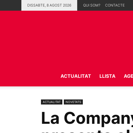
DISSABTE, 8 AGOST 2026
QUI SOM?
CONTACTE
ACTUALITAT
LLISTA
AG
ACTUALITAT
NOVETATS
La Company