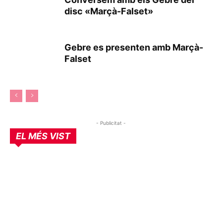
disc «Marçà-Falset»
Gebre es presenten amb Marçà-
Falset
- Publicitat -
EL MÉS VIST