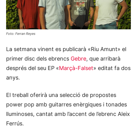
Foto: Ferran Reyes
La setmana vinent es publicarà «Riu Amunt» el
primer disc dels ebrencs
Gebre
, que arribarà
després del seu EP «
Marçà-Falset
» editat fa dos
anys.
El treball oferirà una selecció de propostes
power pop amb guitarres enèrgiques i tonades
lluminoses, cantat amb l’accent de l’ebrenc Aleix
Ferrús.