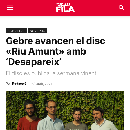
ACTUALITAT
NOVETATS
Gebre avancen el disc
«Riu Amunt» amb
‘Desapareix’
El disc es publica la setmana vinent
Per
Redacció
-
28 abril, 2021