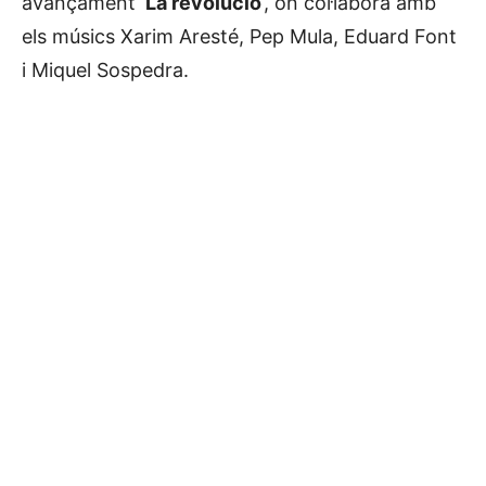
avançament ‘
La revolució
‘, on col·labora amb
els músics Xarim Aresté, Pep Mula, Eduard Font
i Miquel Sospedra.