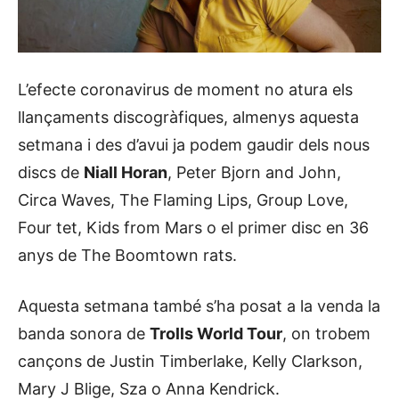
L’efecte coronavirus de moment no atura els
llançaments discogràfiques, almenys aquesta
setmana i des d’avui ja podem gaudir dels nous
discs de
Niall Horan
, Peter Bjorn and John,
Circa Waves, The Flaming Lips, Group Love,
Four tet, Kids from Mars o el primer disc en 36
anys de The Boomtown rats.
Aquesta setmana també s’ha posat a la venda la
banda sonora de
Trolls World Tour
, on trobem
cançons de Justin Timberlake, Kelly Clarkson,
Mary J Blige, Sza o Anna Kendrick.