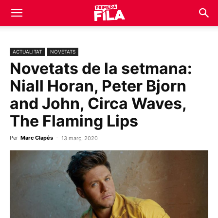
ACTUALITAT
NOVETATS
Novetats de la setmana:
Niall Horan, Peter Bjorn
and John, Circa Waves,
The Flaming Lips
Per
Marc Clapés
-
13 març, 2020