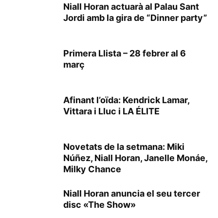
Niall Horan actuarà al Palau Sant
Jordi amb la gira de “Dinner party”
Primera Llista – 28 febrer al 6
març
Afinant l’oïda: Kendrick Lamar,
Vittara i Lluc i LA ÉLITE
Novetats de la setmana: Miki
Núñez, Niall Horan, Janelle Monáe,
Milky Chance
Niall Horan anuncia el seu tercer
disc «The Show»