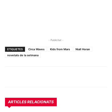
- Publicitat -
ETIQUETES
Circa Waves
Kids from Mars
Niall Horan
novetats de la setmana
ARTICLES RELACIONATS