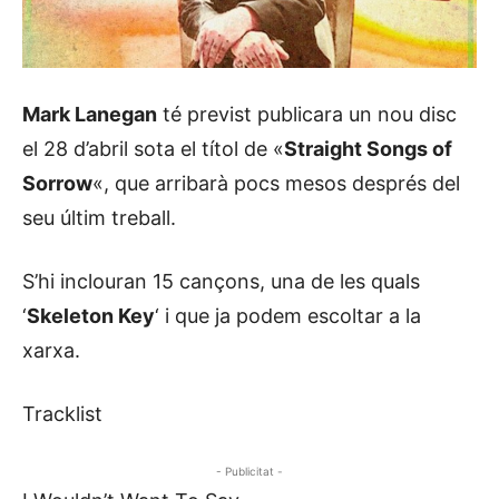
Mark Lanegan
té previst publicara un nou disc
el 28 d’abril sota el títol de «
Straight Songs of
Sorrow
«, que arribarà pocs mesos després del
seu últim treball.
S’hi inclouran 15 cançons, una de les quals
‘
Skeleton Key
‘ i que ja podem escoltar a la
xarxa.
Tracklist
- Publicitat -