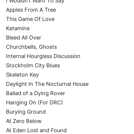
I Wouldn’t Want To Say
Apples From A Tree
This Game Of Love
Ketamine
Bleed All Over
Churchbells, Ghosts
Internal Hourglass Discussion
Stockholm City Blues
Skeleton Key
Daylight In The Nocturnal House
Ballad of a Dying Rover
Hanging On (For DRC)
Burying Ground
At Zero Below
At Eden Lost and Found