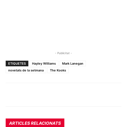
- Publicitat -
ETIQUETES
Hayley Williams
Mark Lanegan
novetats de la setmana
The Kooks
ARTICLES RELACIONATS