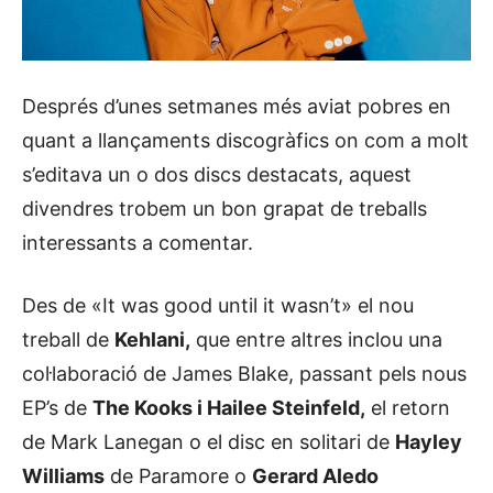
Després d’unes setmanes més aviat pobres en
quant a llançaments discogràfics on com a molt
s’editava un o dos discs destacats, aquest
divendres trobem un bon grapat de treballs
interessants a comentar.
Des de «It was good until it wasn’t» el nou
treball de
Kehlani,
que entre altres inclou una
col·laboració de James Blake, passant pels nous
EP’s de
The Kooks i Hailee Steinfeld,
el retorn
de Mark Lanegan o el disc en solitari de
Hayley
Williams
de Paramore o
Gerard Aledo