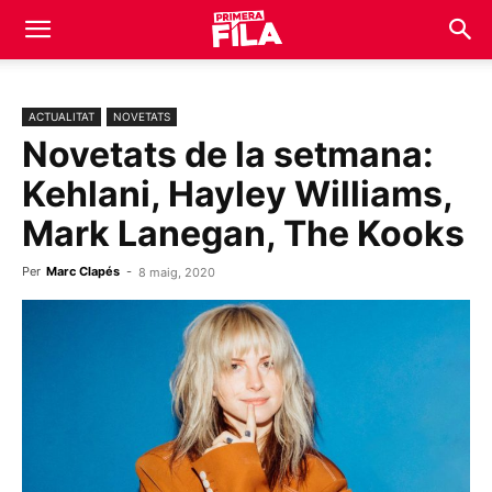
ACTUALITAT
NOVETATS
Novetats de la setmana:
Kehlani, Hayley Williams,
Mark Lanegan, The Kooks
Per
Marc Clapés
-
8 maig, 2020