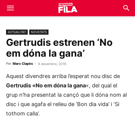
ACTUALITAT
NOVETATS
Gertrudis estrenen ‘No
em dóna la gana’
Per
Marc Clapés
-
9 desembre, 2019
Aquest divendres arriba l’esperat nou disc de
Gertrudis «No em dóna la gana
«, del qual el
grup n’ha presentat la cançó que li dóna nom al
disc i que agafa el relleu de ‘Bon dia vida’ i ‘Si
tothom calla’.