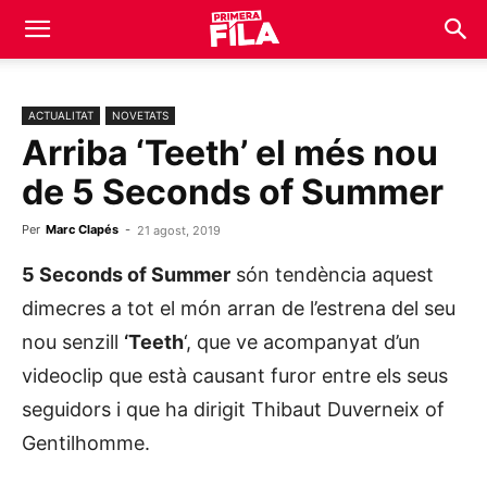
ACTUALITAT
NOVETATS
Arriba ‘Teeth’ el més nou
de 5 Seconds of Summer
Per
Marc Clapés
-
21 agost, 2019
5 Seconds of Summer
són tendència aquest
dimecres a tot el món arran de l’estrena del seu
nou senzill
‘Teeth
‘, que ve acompanyat d’un
videoclip que està causant furor entre els seus
seguidors i que ha dirigit Thibaut Duverneix of
Gentilhomme.