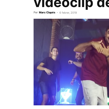
videoclip 
Per
Marc Clapés
-
6 febrer, 2019