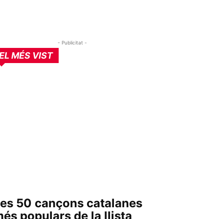
- Publicitat -
EL MÉS VIST
es 50 cançons catalanes
és populars de la llista