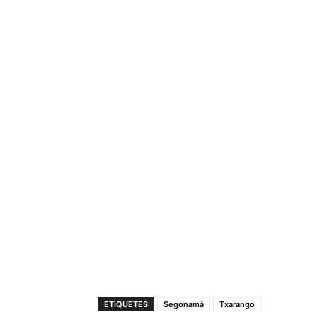
ETIQUETES
Segonamà
Txarango