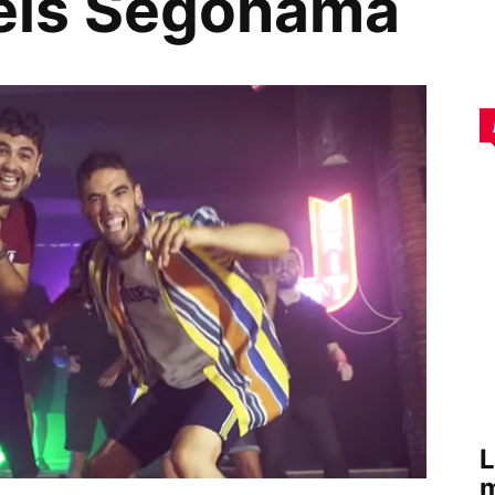
dels Segonamà
L
m