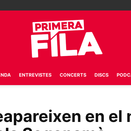
ENDA
ENTREVISTES
CONCERTS
DISCS
PODC
Primera
apareixen en el
Fila