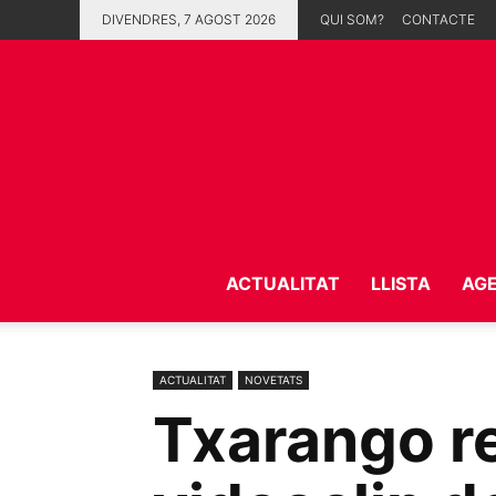
DIVENDRES, 7 AGOST 2026
QUI SOM?
CONTACTE
ACTUALITAT
LLISTA
AG
ACTUALITAT
NOVETATS
Txarango re