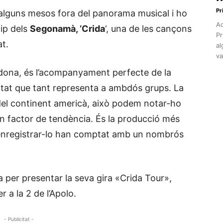
Pr
alguns mesos fora del panorama musical i ho
Aq
lip dels
Segonamà, ‘Crida
‘, una de les cançons
Pr
at.
al
va
ardona, és l’acompanyament perfecte de la
vitat que tant representa a ambdós grups. La
 del continent americà, això podem notar-ho
 un factor de tendència. És la producció més
d’enregistrar-lo han comptat amb un nombrós
a per presentar la seva gira «Crida Tour»,
 a la 2 de l’Apolo.
- Publicitat -