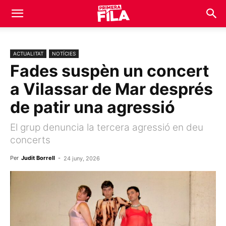
ACTUALITAT
NOTÍCIES
Fades suspèn un concert
a Vilassar de Mar després
de patir una agressió
El grup denuncia la tercera agressió en deu
concerts
Per
Judit Borrell
-
24 juny, 2026