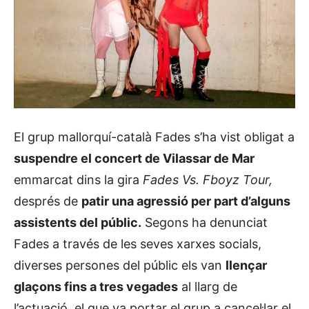
El grup mallorquí-català Fades s’ha vist obligat a
suspendre el concert de Vilassar de Mar
emmarcat dins la gira
Fades Vs. Fboyz Tour,
després de
patir una agressió per part d’alguns
assistents del públic.
Segons ha denunciat
Fades a través de les seves xarxes socials,
diverses persones del públic els van
llençar
glaçons fins a tres vegades
al llarg de
l’actuació, el que va portar el grup a cancel·lar el