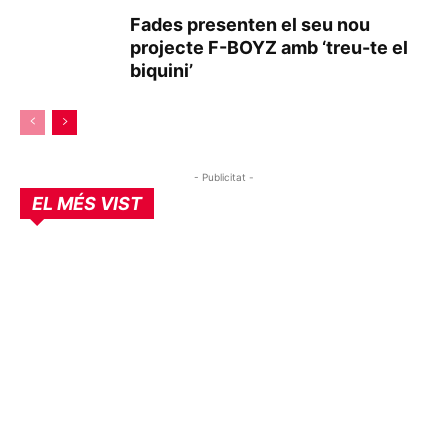
Fades presenten el seu nou
projecte F-BOYZ amb ‘treu-te el
biquini’
- Publicitat -
EL MÉS VIST