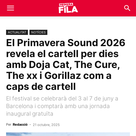
ACTUALITAT
NOTÍCIES
El Primavera Sound 2026
revela el cartell per dies
amb Doja Cat, The Cure,
The xx i Gorillaz com a
caps de cartell
El festival se celebrarà del 3 al 7 de juny a
Barcelona i comptarà amb una jornada
inaugural gratuïta
Per
Redacció
-
21 octubre, 2025