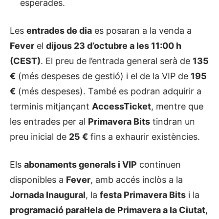
esperades.
Les
entrades de dia
es posaran a la venda a
Fever
el
dijous 23 d’octubre a les 11:00 h
(CEST)
. El preu de l’entrada general serà de
135
€
(més despeses de gestió) i el de la VIP de
195
€
(més despeses). També es podran adquirir a
terminis mitjançant
AccessTicket
, mentre que
les entrades per al
Primavera Bits
tindran un
preu inicial de
25 €
fins a exhaurir existències.
Els
abonaments generals i VIP
continuen
disponibles a
Fever
, amb accés inclòs a la
Jornada Inaugural
, la
festa Primavera Bits
i la
programació paral·lela de Primavera a la Ciutat
,