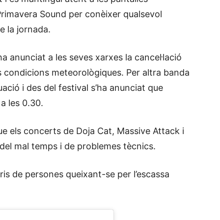
l Primavera Sound per conèixer qualsevol
 la jornada.
a anunciat a les seves xarxes la cancel·lació
s condicions meteorològiques. Per altra banda
ació i des del festival s’ha anunciat que
a les 0.30.
ue els concerts de Doja Cat, Massive Attack i
del mal temps i de problemes tècnics.
s de persones queixant-se per l’escassa