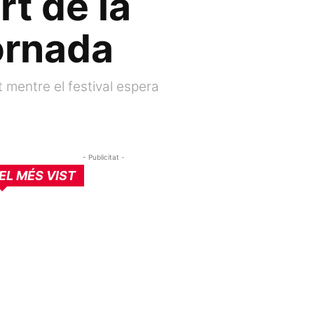
t de la
ornada
 mentre el festival espera
- Publicitat -
EL MÉS VIST