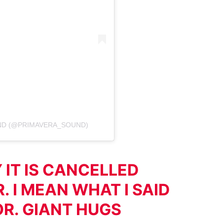
ND (@PRIMAVERA_SOUND)
IT IS CANCELLED
 I MEAN WHAT I SAID
OR. GIANT HUGS