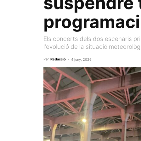
suspendre 
programació
Els concerts dels dos escenaris pr
l'evolució de la situació meteorolò
Per
Redacció
-
4 juny, 2026