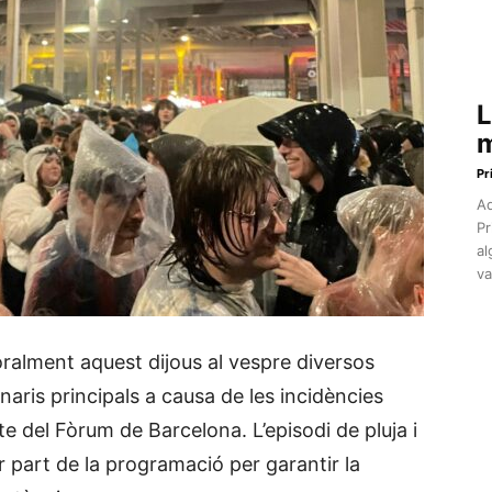
L
m
Pr
Aq
Pr
al
va
alment aquest dijous al vespre diversos
aris principals a causa de les incidències
e del Fòrum de Barcelona. L’episodi de pluja i
ar part de la programació per garantir la