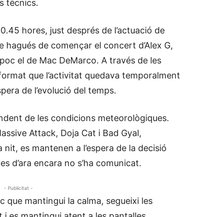
s tècnics.
0.45 hores, just després de l’actuació de
e hagués de començar el concert d’Alex G,
poc el de Mac DeMarco. A través de les
 informat que l’activitat quedava temporalment
spera de l’evolució del temps.
endent de les condicions meteorològiques.
ssive Attack, Doja Cat i Bad Gyal,
 nit, es mantenen a l’espera de la decisió
ores d’ara encara no s’ha comunicat.
- Publicitat -
ic que mantingui la calma, segueixi les
 i es mantingui atent a les pantalles