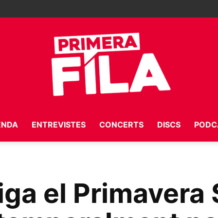
ENDA
ENTREVISTES
CONCERTS
DISCS
PODC
Primera
liga el Primavera
Fila