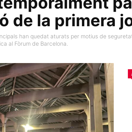
temporalment par
 de la primera j
incipals han quedat aturats per motius de seguretat
gica al Fòrum de Barcelona.