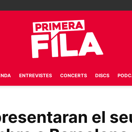
ENDA
ENTREVISTES
CONCERTS
DISCS
PODC
Primera
resentaran el se
Fila