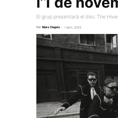
l’1 de nove
El grup presentarà el disc The Hiv
Per
Marc Clapés
-
1 abril, 2025