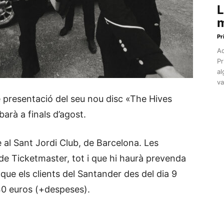
L
m
Pr
Aq
Pr
al
va
 presentació del seu nou disc «The Hives
arà a finals d’agost.
e al Sant Jordi Club, de Barcelona. Les
s de Ticketmaster, tot i que hi haurà prevenda
que els clients del Santander des del dia 9
 40 euros (+despeses).