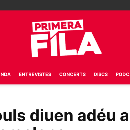
ENDA
ENTREVISTES
CONCERTS
DISCS
PODC
Primera
uls diuen adéu 
Fila