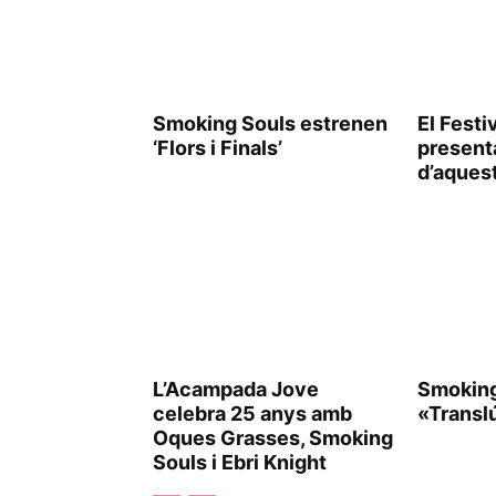
Smoking Souls estrenen
El Festi
‘Flors i Finals’
presenta
d’aques
L’Acampada Jove
Smoking
celebra 25 anys amb
«Transl
Oques Grasses, Smoking
Souls i Ebri Knight