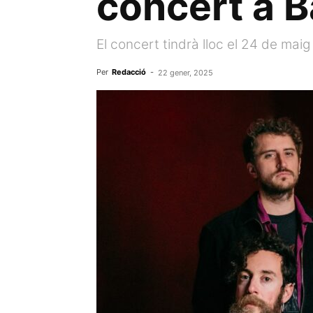
concert a 
El concert tindrà lloc el 24 de maig 
Per
Redacció
-
22 gener, 2025