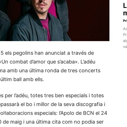
L
m
Pr
Aq
Pr
al
va
 els pegolins han anunciat a través de
r «Un combat d’amor que s’acaba». L’adéu
orma amb una última ronda de tres concerts
últim ball amb ells.
s per l’adéu, totes tres ben especials i totes
assarà el bo i millor de la seva discografia i
·laboracions especials: l’Apolo de BCN el 24
 de maig i una última cita com no podia ser