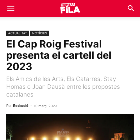
ACTUALITAT
NOTÍCIES
El Cap Roig Festival
presenta el cartell del
2023
Els Amics de les Arts, Els Catarres, Stay
Homas o Joan Dausà entre les propostes
catalanes
Per
Redacció
-
10 març, 2023