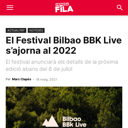
ACTUALITAT
NOTÍCIES
El Festival Bilbao BBK Live
s’ajorna al 2022
El festival anunciarà els detalls de la pròxima
edició abans del 8 de juliol
Per
Marc Clapés
-
18 maig, 2021