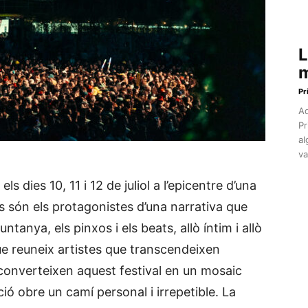
L
m
Pr
Aq
Pr
al
va
s dies 10, 11 i 12 de juliol a l’epicentre d’una
ts són els protagonistes d’una narrativa que
muntanya, els pinxos i els beats, allò íntim i allò
ue reuneix artistes que transcendeixen
 converteixen aquest festival en un mosaic
ió obre un camí personal i irrepetible. La