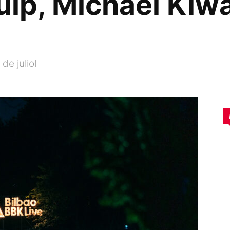
ulp, Michael Kiw
de juliol