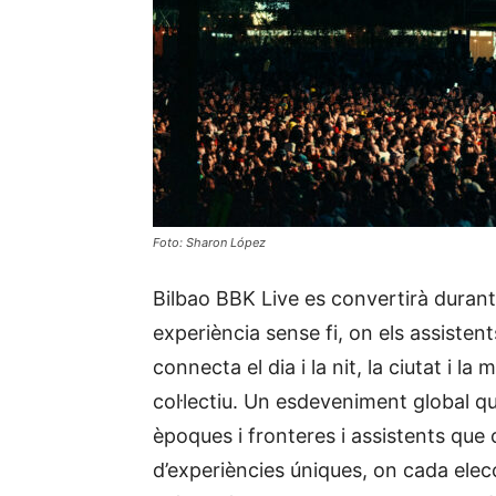
Foto: Sharon López
Bilbao BBK Live es convertirà durant el
experiència sense fi, on els assisten
connecta el dia i la nit, la ciutat i la 
col·lectiu. Un esdeveniment global q
èpoques i fronteres i assistents que
d’experiències úniques, on cada elecc