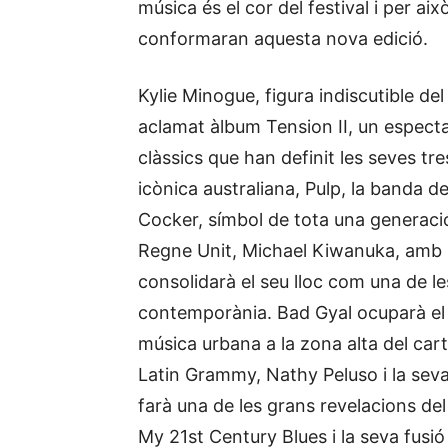
música és el cor del festival i per a
conformaran aquesta nova edició.
Kylie Minogue, figura indiscutible del
aclamat àlbum Tension II, un espect
clàssics que han definit les seves tr
icònica australiana, Pulp, la banda de
Cocker, símbol de tota una generació
Regne Unit, Michael Kiwanuka, amb la
consolidarà el seu lloc com una de
contemporània. Bad Gyal ocuparà el se
música urbana a la zona alta del cart
Latin Grammy, Nathy Peluso i la seva
farà una de les grans revelacions de
My 21st Century Blues i la seva fusió