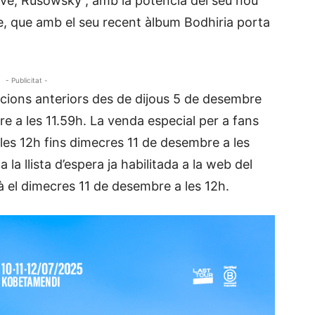
ive, Rusowsky , amb la potència del seu nou
ine, que amb el seu recent àlbum Bodhiria porta
- Publicitat -
icions anteriors des de dijous 5 de desembre
e a les 11.59h. La venda especial per a fans
 les 12h fins dimecres 11 de desembre a les
 la llista d’espera ja habilitada a la web del
 el dimecres 11 de desembre a les 12h.