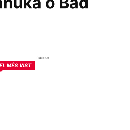
anuka o Bad
- Publicitat -
EL MÉS VIST