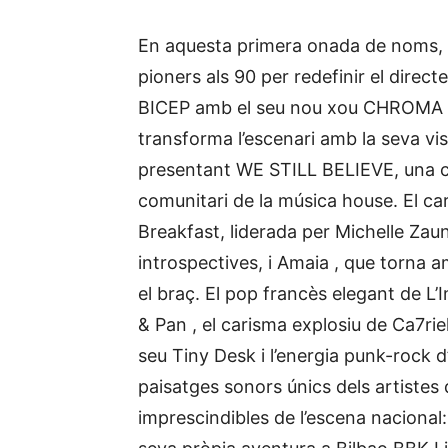
En aquesta primera onada de noms, de
pioners als 90 per redefinir el direc
BICEP amb el seu nou xou CHROMA (A
transforma l’escenari amb la seva vi
presentant WE STILL BELIEVE, una cele
comunitari de la música house. El c
Breakfast, liderada per Michelle Zaun
introspectives, i Amaia , que torna a
el braç. El pop francès elegant de L’Im
& Pan , el carisma explosiu de Ca7r
seu Tiny Desk i l’energia punk-rock 
paisatges sonors únics dels artiste
imprescindibles de l’escena nacional: