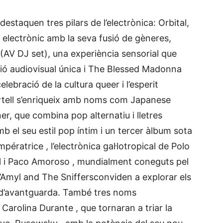
staquen tres pilars de l’electrònica: Orbital,
te electrònic amb la seva fusió de gèneres,
V DJ set), una experiència sensorial que
sió audiovisual única i The Blessed Madonna
bració de la cultura queer i l’esperit
artell s’enriqueix amb noms com Japanese
er, que combina pop alternatiu i lletres
mb el seu estil pop íntim i un tercer àlbum sota
pératrice , l’electrònica gal·lotropical de Polo
iel i Paco Amoroso , mundialment coneguts pel
d’Amyl and The Sniffersconviden a explorar els
s d’avantguarda. També tres noms
 Carolina Durante , que tornaran a triar la