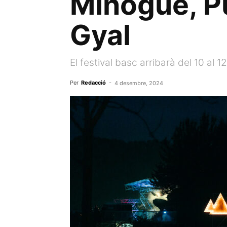
Minogue, P
Gyal
El festival basc arribarà del 10 al 12 
Per
Redacció
-
4 desembre, 2024