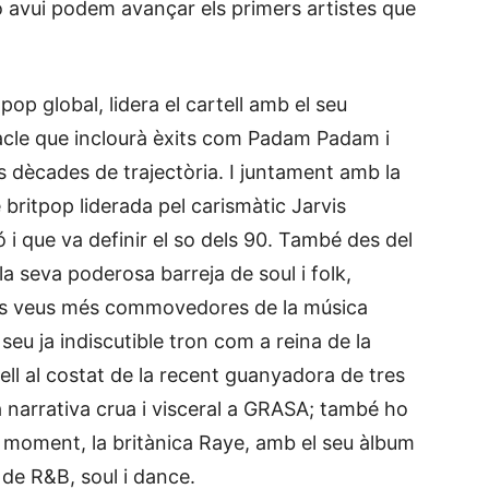
ixò avui podem avançar els primers artistes que
 pop global, lidera el cartell amb el seu
acle que inclourà èxits com Padam Padam i
es dècades de trajectòria. I juntament amb la
 britpop liderada pel carismàtic Jarvis
 i que va definir el so dels 90. També des del
 seva poderosa barreja de soul i folk,
 les veus més commovedores de la música
u ja indiscutible tron ​​com a reina de la
ell al costat de la recent guanyadora de tres
 narrativa crua i visceral a GRASA; també ho
l moment, la britànica Raye, amb el seu àlbum
 de R&B, soul i dance.