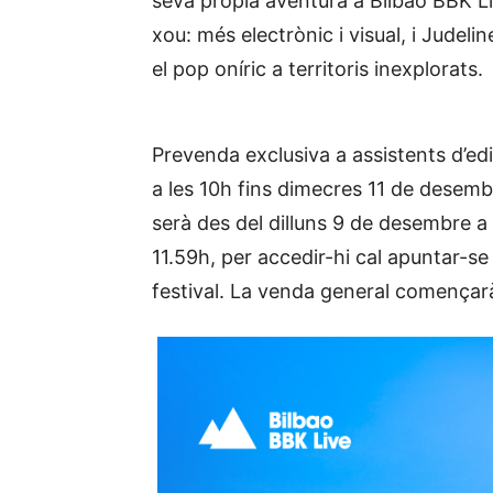
seva pròpia aventura a Bilbao BBK L
xou: més electrònic i visual, i Judel
el pop oníric a territoris inexplorats.
Prevenda exclusiva a assistents d’ed
a les 10h fins dimecres 11 de desembr
serà des del dilluns 9 de desembre a
11.59h, per accedir-hi cal apuntar-se a
festival. La venda general començarà