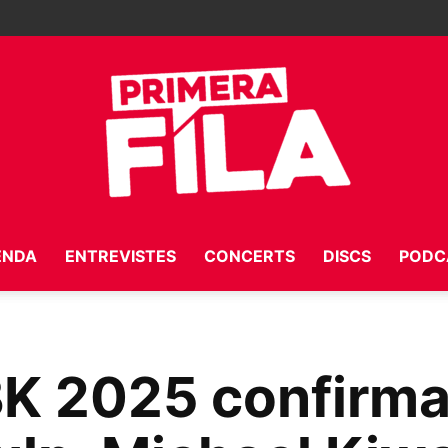
ENDA
ENTREVISTES
CONCERTS
DISCS
PODC
Primera
BK 2025 confirma
Fila