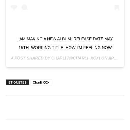
I AM MAKING A NEW ALBUM. RELEASE DATE MAY
15TH. WORKING TITLE: HOW I’M FEELING NOW
A POST SHARED BY
CHARLI
(@CHARLI_XCX) ON
APR 6, 2020 AT 12:08PM PDT
ETIQUETES
Charli XCX