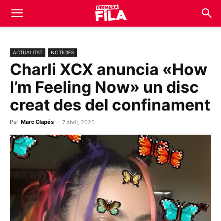
ACTUALITAT
NOTÍCIES
Charli XCX anuncia «How
I’m Feeling Now» un disc
creat des del confinament
Per
Marc Clapés
-
7 abril, 2020