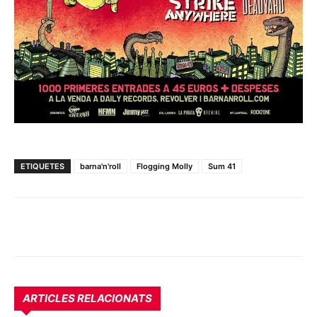
ETIQUETES
barna'n'roll
Flogging Molly
Sum 41
ARTICLES RELACIONATS