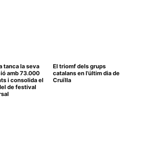
la tanca la seva
El triomf dels grups
ció amb 73.000
catalans en l’últim dia de
ts i consolida el
Cruïlla
l de festival
rsal