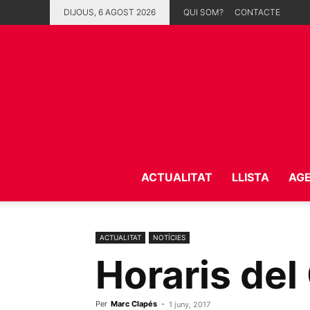
DIJOUS, 6 AGOST 2026
QUI SOM?
CONTACTE
ACTUALITAT
LLISTA
AG
ACTUALITAT
NOTÍCIES
Horaris del
Per
Marc Clapés
-
1 juny, 2017