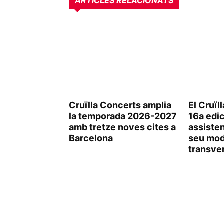
ARTICLES RELACIONATS
Cruïlla Concerts amplia
El Cruïl
la temporada 2026-2027
16a edi
amb tretze noves cites a
assisten
Barcelona
seu mode
transve