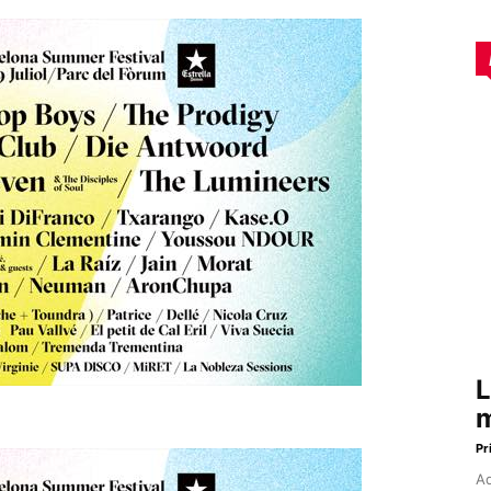
L
m
Pr
Aq