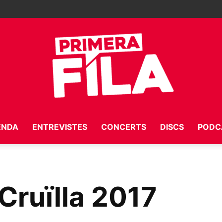
ENDA
ENTREVISTES
CONCERTS
DISCS
PODC
Primera
 Cruïlla 2017
Fila