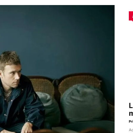
L
m
Pr
Aq