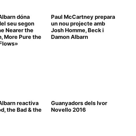
lbarn dóna
Paul McCartney prepara
del seu segon
un nou projecte amb
he Nearer the
Josh Homme, Beck i
n, More Pure the
Damon Albarn
Flows»
lbarn reactiva
Guanyadors dels Ivor
d, the Bad & the
Novello 2016