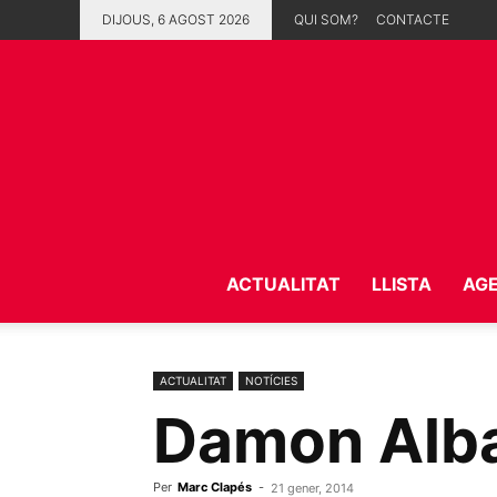
DIJOUS, 6 AGOST 2026
QUI SOM?
CONTACTE
ACTUALITAT
LLISTA
AG
ACTUALITAT
NOTÍCIES
Damon Alba
Per
Marc Clapés
-
21 gener, 2014