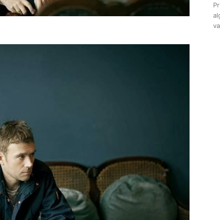
Pr
al
va