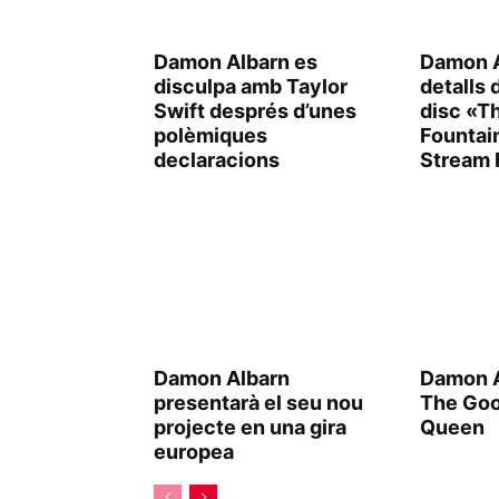
Damon Albarn es
Damon A
disculpa amb Taylor
detalls 
Swift després d’unes
disc «T
polèmiques
Fountai
declaracions
Stream 
Damon Albarn
Damon A
presentarà el seu nou
The Goo
projecte en una gira
Queen
europea