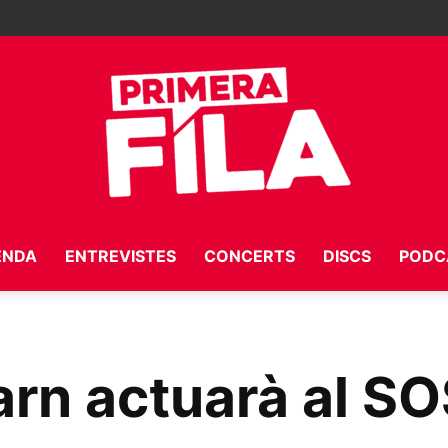
ENDA
ENTREVISTES
CONCERTS
DISCS
PODC
Primera
rn actuarà al SO
Fila