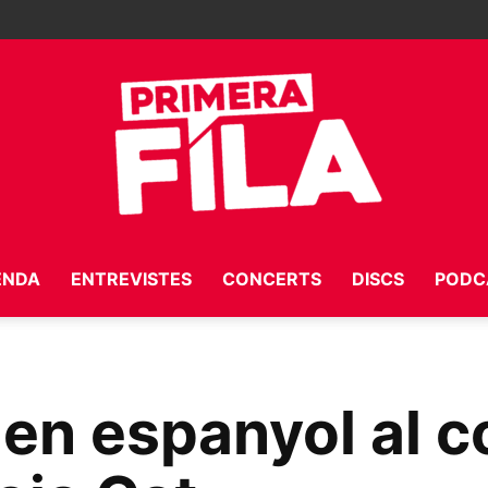
ENDA
ENTREVISTES
CONCERTS
DISCS
PODC
Primera
 en espanyol al c
Fila