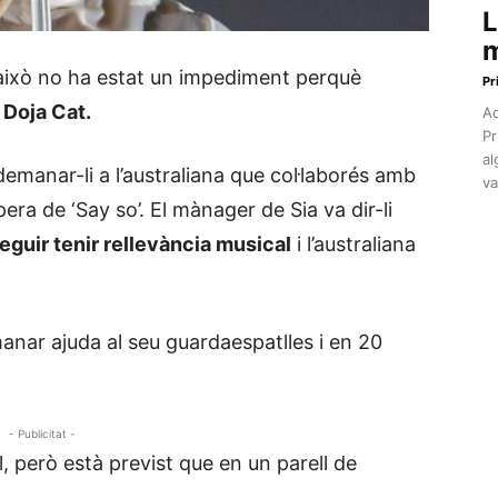
L
m
això no ha estat un impediment perquè
Pr
 Doja Cat.
Aq
Pr
al
demanar-li a l’australiana que col·laborés amb
va
apera de ‘Say so’. El mànager de Sia va dir-li
eguir tenir rellevància musical
i l’australiana
nar ajuda al seu guardaespatlles i en 20
- Publicitat -
 però està previst que en un parell de