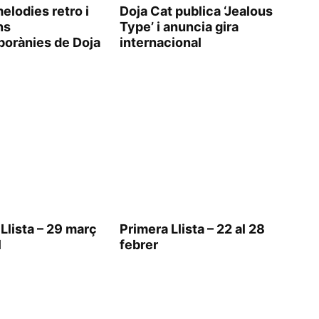
elodies retro i
Doja Cat publica ‘Jealous
ns
Type’ i anuncia gira
orànies de Doja
internacional
Llista – 29 març
Primera Llista – 22 al 28
l
febrer