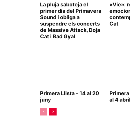
La pluja saboteja el
«Vie»: m
primer dia del Primavera
emocio
Sound i obliga a
contemp
suspendre els concerts
Cat
de Massive Attack, Doja
Cat i Bad Gyal
Primera Llista – 14 al 20
Primera 
juny
al 4 abri