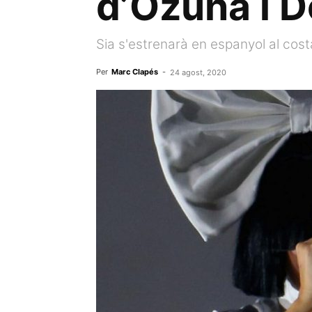
d’Ozuna i D
Sia s'estrenarà en espanyol al cost
Per
Marc Clapés
-
24 agost, 2020