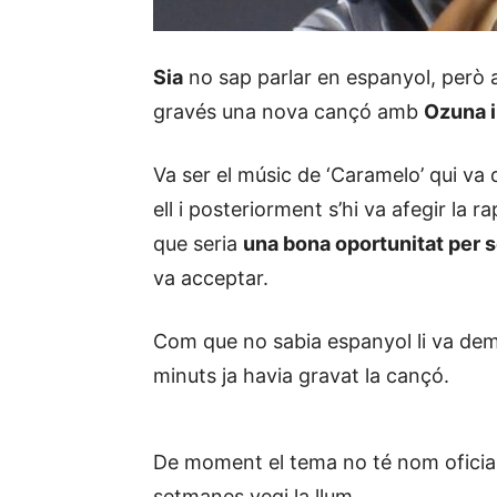
Sia
no sap parlar en espanyol, però 
gravés una nova cançó amb
Ozuna i
Va ser el músic de ‘Caramelo’ qui va 
ell i posteriorment s’hi va afegir la r
que seria
una bona oportunitat per s
va acceptar.
Com que no sabia espanyol li va dema
minuts ja havia gravat la cançó.
De moment el tema no té nom oficial,
setmanes vegi la llum.