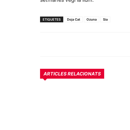
ETIQUETES
Doja Cat
Ozuna
Sia
ARTICLES RELACIONATS