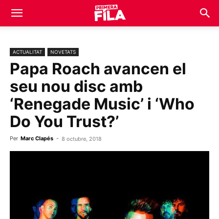
ACTUALITAT
NOVETATS
Papa Roach avancen el
seu nou disc amb
‘Renegade Music’ i ‘Who
Do You Trust?’
Per
Marc Clapés
-
8 octubre, 2018