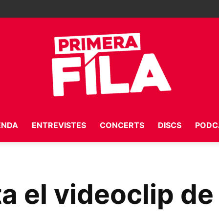
ENDA
ENTREVISTES
CONCERTS
DISCS
PODC
Primera
 el videoclip de
Fila