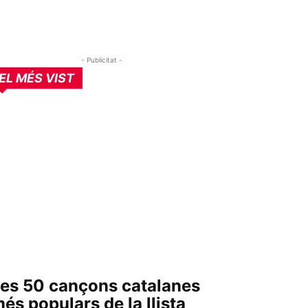
- Publicitat -
EL MÉS VIST
es 50 cançons catalanes
és populars de la llista