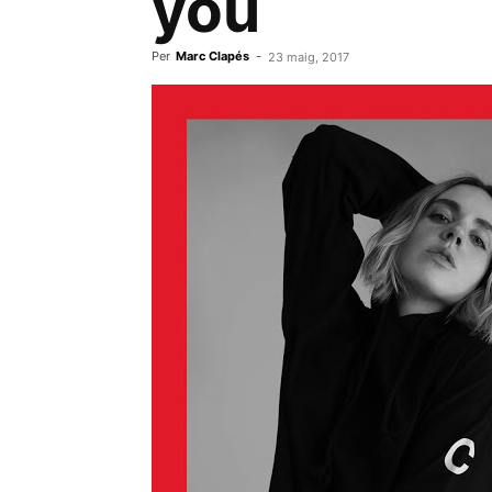
you
Per
Marc Clapés
-
23 maig, 2017