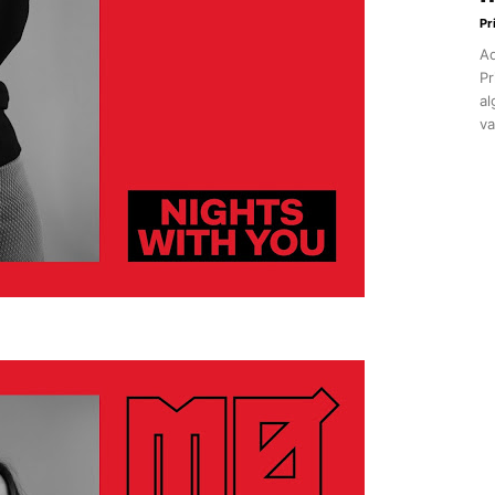
Pr
Aq
Pr
al
va