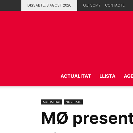
DISSABTE, 8 AGOST 2026
QUI SOM?
CONTACTE
ACTUALITAT
LLISTA
AG
ACTUALITAT
NOVETATS
MØ presenta