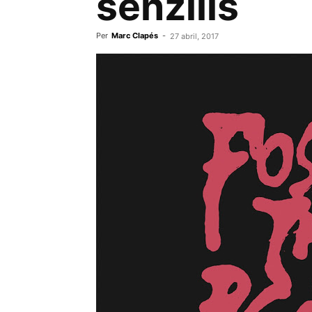
senzills
Per
Marc Clapés
-
27 abril, 2017