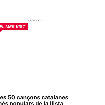
- Publicitat -
EL MÉS VIST
es 50 cançons catalanes
és populars de la llista