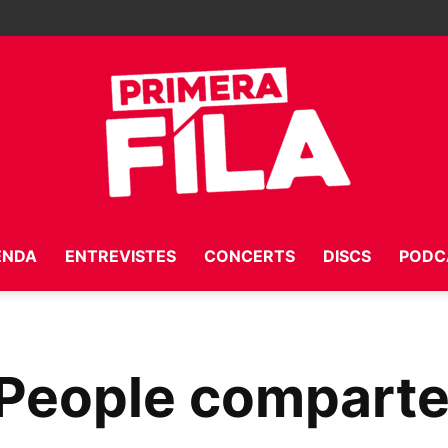
ENDA
ENTREVISTES
CONCERTS
DISCS
PODC
Primera
 People comparte
Fila