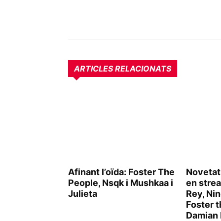
ARTICLES RELACIONATS
Afinant l’oïda: Foster The
Novetat
People, Nsqk i Mushkaa i
en strea
Julieta
Rey, Nin
Foster t
Damian 