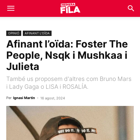
OPINIÓ
AFINANT L'OÏDA
Afinant l’oïda: Foster The
People, Nsqk i Mushkaa i
Julieta
També us proposem d'altres com Bruno Mars
i Lady Gaga o LISA i ROSALÍA.
Per
Ignasi Martín
-
16 agost, 2024