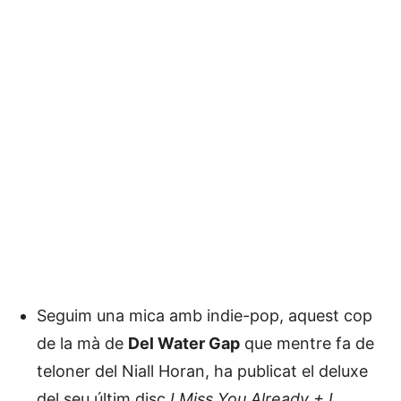
Seguim una mica amb indie-pop, aquest cop
de la mà de
Del Water Gap
que mentre fa de
teloner del Niall Horan, ha publicat el deluxe
del seu últim disc
I Miss You Already + I