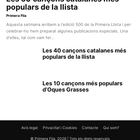
populars de la llista
Primera Fila
Aquesta setmana arribem a l'edició 500 de la Primera Llista i per
celebrar-ho hem preparat algunes publicacions especials. Una
d'elles, tal com vam fer...
Les 40 cançons catalanes més
populars de la llista
Les 10 cançons més populars
d’Oques Grasses
Avís legal
Privacitat i Cookies
Contacte
Qui som?
© Primera Fila, 2026 | Tots els drets reservats