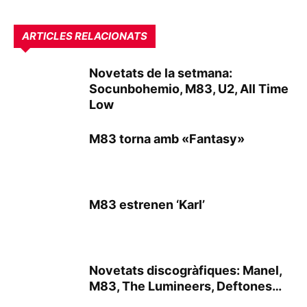
ARTICLES RELACIONATS
Novetats de la setmana:
Socunbohemio, M83, U2, All Time
Low
M83 torna amb «Fantasy»
M83 estrenen ‘Karl’
Novetats discogràfiques: Manel,
M83, The Lumineers, Deftones…