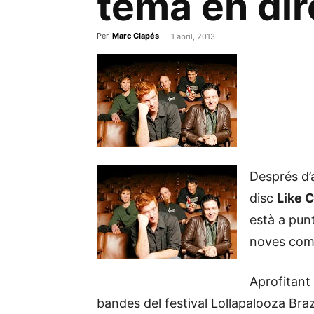
tema en dir
Per
Marc Clapés
-
1 abril, 2013
Després d’a
disc
Like 
està a pun
noves com
Aprofitant
bandes del festival Lollapalooza Braz