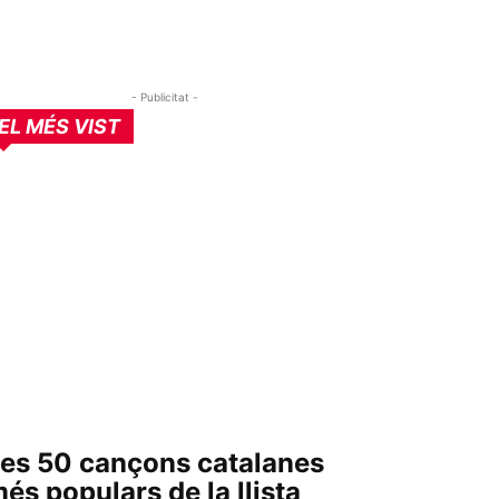
- Publicitat -
EL MÉS VIST
es 50 cançons catalanes
és populars de la llista