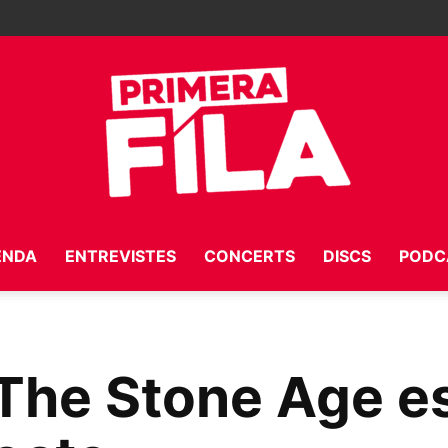
ENDA
ENTREVISTES
CONCERTS
DISCS
PODC
Primera
The Stone Age e
Fila