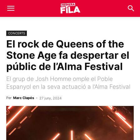
CONCERTS
El rock de Queens of the
Stone Age fa despertar el
públic de l’Alma Festival
El grup de Josh Homme omple el Poble
Espanyol en la seva actuació a l'Alma Festival
Per
Marc Clapés
-
27 juny, 2024