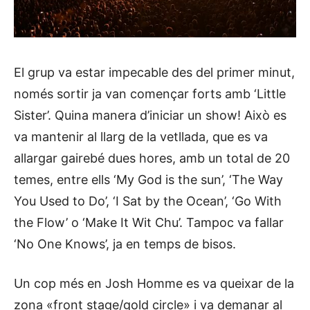
El grup va estar impecable des del primer minut,
només sortir ja van començar forts amb ‘Little
Sister’. Quina manera d’iniciar un show! Això es
va mantenir al llarg de la vetllada, que es va
allargar gairebé dues hores, amb un total de 20
temes, entre ells ‘My God is the sun’, ‘The Way
You Used to Do’, ‘I Sat by the Ocean’, ‘Go With
the Flow’ o ‘Make It Wit Chu’. Tampoc va fallar
‘No One Knows’, ja en temps de bisos.
Un cop més en Josh Homme es va queixar de la
zona «front stage/gold circle» i va demanar al