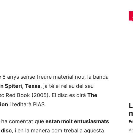
 8 anys sense treure material nou, la banda
n Spiteri
,
Texas
, ja té el relleu del seu
isc Red Book (2005). El disc es dirà
The
ion
i l’editarà PIAS.
L
m
t ha comentat que
estan molt entusiasmats
Pr
 disc
, i en la manera com treballa aquesta
Aq