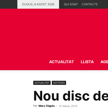
DIJOUS, 6 AGOST 2026
QUI SOM?
CONTACTE
ACTUALITAT
LLISTA
AG
ACTUALITAT
NOTÍCIES
Nou disc de
Per
Marc Clapés
-
15 febrer, 2013