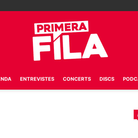
ENDA
ENTREVISTES
CONCERTS
DISCS
PODC
Primera
Fila