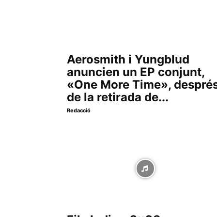
Aerosmith i Yungblud
anuncien un EP conjunt,
«One More Time», despré
de la retirada de...
Redacció