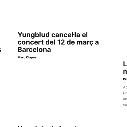
Yungblud cancel·la el
concert del 12 de març a
s
Barcelona
Marc Clapés
L
m
Pr
Aq
Pr
al
va