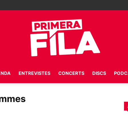
ENDA
ENTREVISTES
CONCERTS
DISCS
PODC
Primera
Femmes
Fila