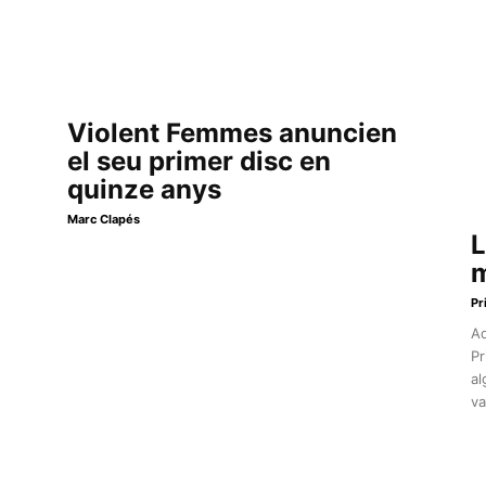
Violent Femmes anuncien
el seu primer disc en
quinze anys
Marc Clapés
L
m
Pr
Aq
Pr
al
va