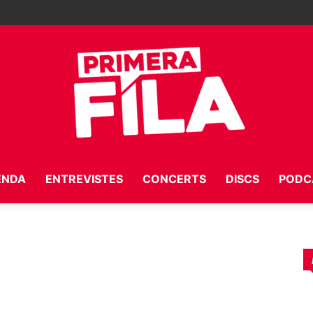
ENDA
ENTREVISTES
CONCERTS
DISCS
PODC
Primera
Fila