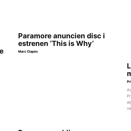
Paramore anuncien disc i
estrenen ‘This is Why’
me
Marc Clapés
L
m
Pr
Aq
Pr
al
va