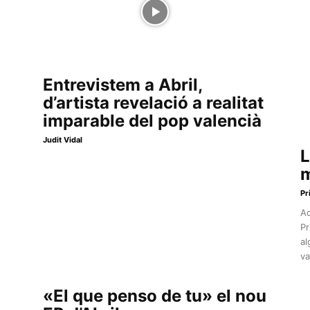
Entrevistem a Abril,
d’artista revelació a realitat
imparable del pop valencià
Judit Vidal
L
m
Pr
Aq
Pr
al
va
«El que penso de tu» el nou