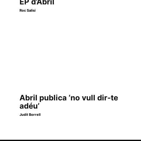
EP d’Abril
Roc Salisi
Abril publica ‘no vull dir-te
adéu’
Judit Borrell