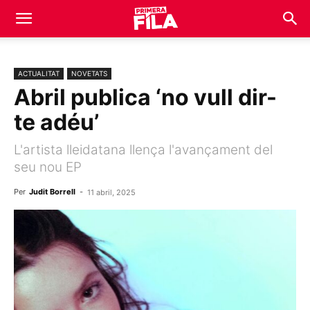
ACTUALITAT
NOVETATS
Abril publica ‘no vull dir-
te adéu’
L'artista lleidatana llença l'avançament del
seu nou EP
Per
Judit Borrell
-
11 abril, 2025