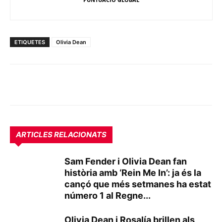
ETIQUETES
Olivia Dean
ARTICLES RELACIONATS
Sam Fender i Olivia Dean fan
història amb ‘Rein Me In’: ja és la
cançó que més setmanes ha estat
número 1 al Regne...
Olivia Dean i Rosalía brillen als