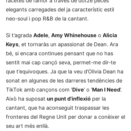
facetes de l’amor a través de dotze peces
elegants carregades del ja característic estil
neo-soul i pop R&B de la cantant.
Si t’agrada
Adele
,
Amy Whinehouse
o
Alicia
Keys
, et tornaràs un apassionat de Dean. Ara
bé, si encara continues pensant que no has
sentit mai cap cançó seva, permet-me dir-te
que t’equivoques. Ja que la veu d’Olivia Dean ha
sonat en algunes de les darreres tendències de
TikTok amb cançons com ‘
Dive
’ o ‘
Man I Need
’.
Això ha suposat
un punt d’inflexió
per la
cantant, que ha aconseguit traspassar les
fronteres del Regne Unit per donar a conèixer el
seu art més enllà.