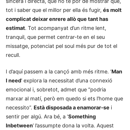
sincera i directa, que no té por de mostrar que,
tot i saber que el millor per ella és fugir,
és molt
complicat deixar enrere allò que tant has
estimat
. Tot acompanyat d’un ritme lent,
tranquil, que permet centrar-te en el seu
missatge, potenciat pel soul més pur de tot el
recull.
I d’aquí passem a la cançó amb més ritme. ‘
Man
I need
’ explora la necessitat d’una connexió
emocional i, sobretot, admet que “podria
marxar al matí, però em quedo si ets l’home que
necessito”.
Està disposada a enamorar-se
i
sentir per algú. Ara bé, a ‘
Something
Inbetween
’ l’assumpte dona la volta. Aquest