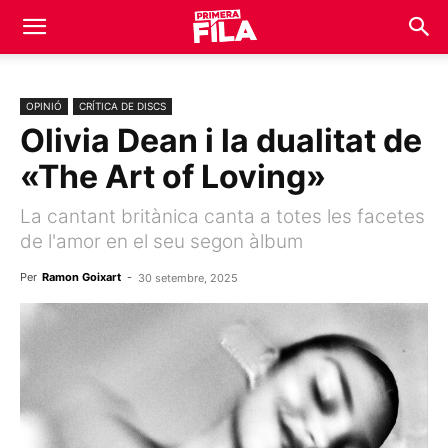
OPINIÓ
CRÍTICA DE DISCS
Olivia Dean i la dualitat de
«The Art of Loving»
La cantant britànica canta a totes les facetes
de l'amor en el seu segon àlbum
Per
Ramon Goixart
-
30 setembre, 2025