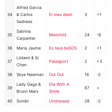
Alfred Garcia
34
& Carlos
El meu destí
3
+1
Sadness
Sabrina
35
Manchild
24
-6
Carpenter
36
Maria Jaume
Es teus beSOS
2
+1
Lildami & Sr
37
Passaport
2
+3
Chen
38
Skye Newman
Out Out
16
-2
Lady Gaga &
Die With A
39
67
=
Bruno Mars
Smile
40
Sombr
Undressed
28
-2