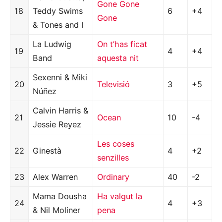
Gone Gone
18
Teddy Swims
6
+4
Gone
& Tones and I
La Ludwig
On t’has ficat
19
4
+4
Band
aquesta nit
Sexenni & Miki
20
Televisió
3
+5
Núñez
Calvin Harris &
21
Ocean
10
-4
Jessie Reyez
Les coses
22
Ginestà
4
+2
senzilles
23
Alex Warren
Ordinary
40
-2
Mama Dousha
Ha valgut la
24
4
+3
& Nil Moliner
pena