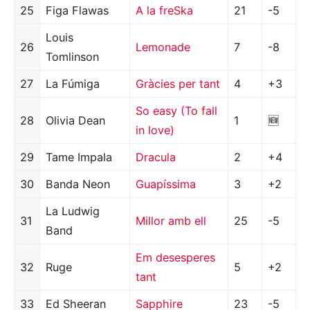
25
Figa Flawas
A la freSka
21
-5
Louis
26
Lemonade
7
-8
Tomlinson
27
La Fúmiga
Gràcies per tant
4
+3
So easy (To fall
28
Olivia Dean
1
🆕
in love)
29
Tame Impala
Dracula
2
+4
30
Banda Neon
Guapíssima
3
+2
La Ludwig
31
Millor amb ell
25
-5
Band
Em desesperes
32
Ruge
5
+2
tant
33
Ed Sheeran
Sapphire
23
-5