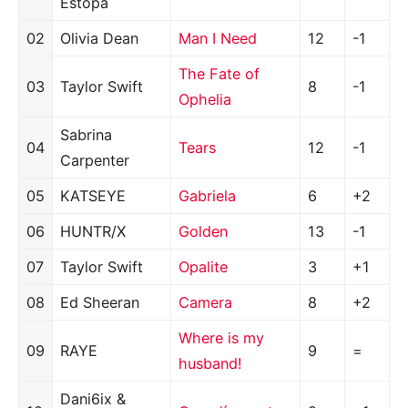
Estopa
02
Olivia Dean
Man I Need
12
-1
The Fate of
03
Taylor Swift
8
-1
Ophelia
Sabrina
04
Tears
12
-1
Carpenter
05
KATSEYE
Gabriela
6
+2
06
HUNTR/X
Golden
13
-1
07
Taylor Swift
Opalite
3
+1
08
Ed Sheeran
Camera
8
+2
Where is my
09
RAYE
9
=
husband!
Dani6ix &