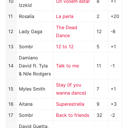
10
On volíem estar
8
+1
Izzkid
11
Rosalía
La perla
2
+20
The Dead
12
Lady Gaga
12
-8
Dance
13
Sombr
12 to 12
5
+1
Damiano
14
David ft. Tyla
Talk to me
11
-1
& Nile Rodgers
Stay (If you
15
Myles Smith
7
+1
wanna dance)
16
Aitana
Superestrella
9
+3
17
Sombr
Back to friends
32
-2
David Guetta,