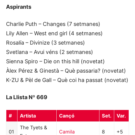
Aspirants
Charlie Puth – Changes (7 setmanes)
Lily Allen – West end girl (4 setmanes)
Rosalía – Divinize (3 setmanes)
Svetlana – Avui véns (2 setmanes)
Sienna Spiro – Die on this hill (novetat)
Àlex Pérez & Ginestà – Què passaria? (novetat)
K-ZU & Pèl de Gall – Què coi ha passat (novetat)
La Llista Nº 669
#
Artista
Cançó
Set.
Var.
The Tyets &
01
Camila
8
+5