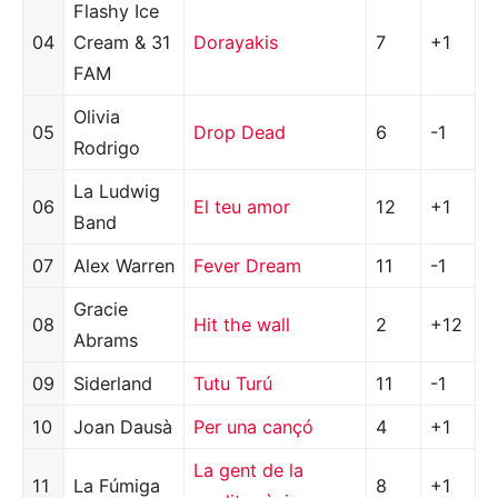
Flashy Ice
04
Cream & 31
Dorayakis
7
+1
FAM
Olivia
05
Drop Dead
6
-1
Rodrigo
La Ludwig
06
El teu amor
12
+1
Band
07
Alex Warren
Fever Dream
11
-1
Gracie
08
Hit the wall
2
+12
Abrams
09
Siderland
Tutu Turú
11
-1
10
Joan Dausà
Per una cançó
4
+1
La gent de la
11
La Fúmiga
8
+1