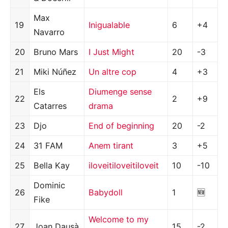
Max
19
Inigualable
6
+4
Navarro
20
Bruno Mars
I Just Might
20
-3
21
Miki Núñez
Un altre cop
4
+3
Els
Diumenge sense
22
2
+9
Catarres
drama
23
Djo
End of beginning
20
-2
24
31 FAM
Anem tirant
3
+5
25
Bella Kay
iloveitiloveitiloveit
10
-10
Dominic
26
Babydoll
1
🆕
Fike
Welcome to my
27
Joan Dausà
15
-2