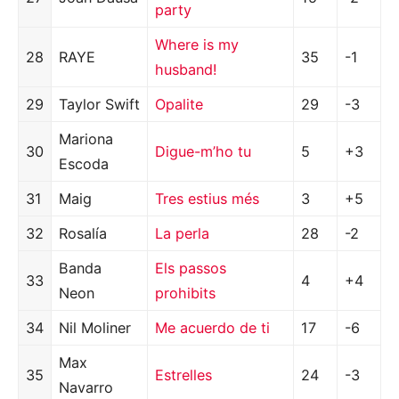
party
Where is my
28
RAYE
35
-1
husband!
29
Taylor Swift
Opalite
29
-3
Mariona
30
Digue-m’ho tu
5
+3
Escoda
31
Maig
Tres estius més
3
+5
32
Rosalía
La perla
28
-2
Banda
Els passos
33
4
+4
Neon
prohibits
34
Nil Moliner
Me acuerdo de ti
17
-6
Max
35
Estrelles
24
-3
Navarro