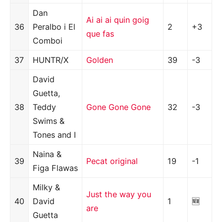
Dan
Ai ai ai quin goig
36
Peralbo i El
2
+3
que fas
Comboi
37
HUNTR/X
Golden
39
-3
David
Guetta,
38
Teddy
Gone Gone Gone
32
-3
Swims &
Tones and I
Naina &
39
Pecat original
19
-1
Figa Flawas
Milky &
Just the way you
40
David
1
🆕
are
Guetta