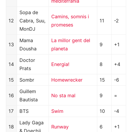
mediterrània
Sopa de
Camins, somnis i
12
Cabra, Suu,
11
-2
promeses
MonDJ
Mama
La millor gent del
13
9
+1
Dousha
planeta
Doctor
14
Energia!
8
+4
Prats
15
Sombr
Homewrecker
15
-6
Guillem
16
No sta mal
9
=
Bautista
17
BTS
Swim
10
-4
Lady Gaga
18
Runway
6
+1
& Doechii