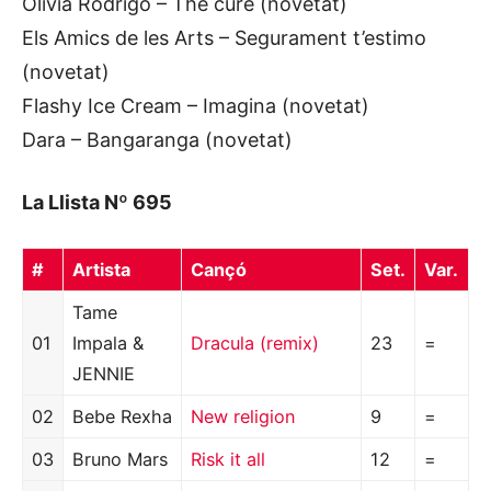
Olivia Rodrigo – The cure (novetat)
Els Amics de les Arts – Segurament t’estimo
(novetat)
Flashy Ice Cream – Imagina (novetat)
Dara – Bangaranga (novetat)
La Llista Nº 695
#
Artista
Cançó
Set.
Var.
Tame
01
Impala &
Dracula (remix)
23
=
JENNIE
02
Bebe Rexha
New religion
9
=
03
Bruno Mars
Risk it all
12
=