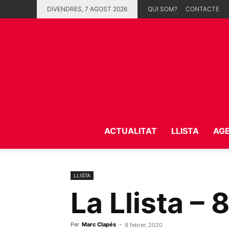
DIVENDRES, 7 AGOST 2026
QUI SOM?
CONTACTE
ACTUALITAT
LLISTA
AG
LLISTA
La Llista – 
Per
Marc Clapés
-
8 febrer, 2020