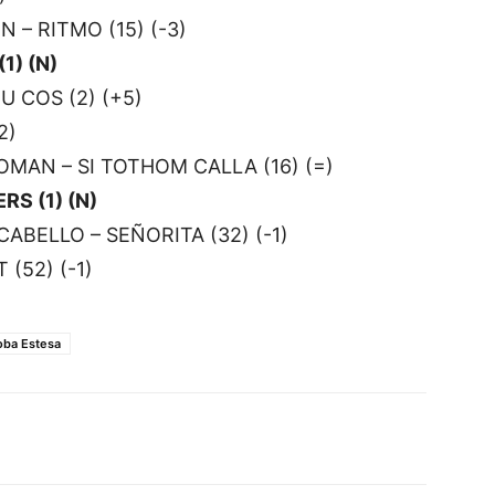
 – RITMO (15) (-3)
1) (N)
U COS (2) (+5)
2)
OMAN – SI TOTHOM CALLA (16) (=)
RS (1) (N)
ABELLO – SEÑORITA (32) (-1)
(52) (-1)
oba Estesa