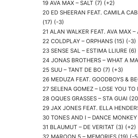
19 AVA MAX – SALT (7) (+2)
20 ED SHEERAN FEAT. CAMILA CAB
(17) (-3)
21 ALAN WALKER FEAT. AVA MAX – AL
22 COLDPLAY – ORPHANS (15) (-3)
23 SENSE SAL – ESTIMA LLIURE (6) 
24 JONAS BROTHERS – WHAT A MAN
25 SUU – TANT DE BO (7) (+3)
26 MEDUZA FEAT. GOODBOYS & BEC
27 SELENA GOMEZ – LOSE YOU TO L
28 OQUES GRASSES – STA GUAI (20)
29 JAX JONES FEAT. ELLA HENDERSO
30 TONES AND I – DANCE MONKEY (
31 BLAUMUT – DE VERITAT (3) (+2)
32 MAROON 5 – MEMORIES (19) (-5