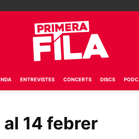
ENDA
ENTREVISTES
CONCERTS
DISCS
PODC
Primera
8 al 14 febrer
Fila