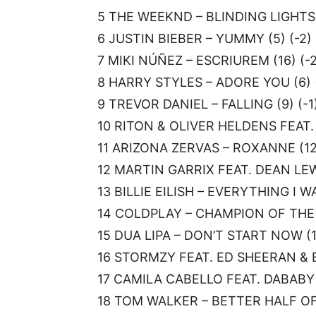
5 THE WEEKND – BLINDING LIGHTS 
6 JUSTIN BIEBER – YUMMY (5) (-2)
7 MIKI NÚÑEZ – ESCRIUREM (16) (-2
8 HARRY STYLES – ADORE YOU (6) 
9 TREVOR DANIEL – FALLING (9) (-1
10 RITON & OLIVER HELDENS FEAT.
11 ARIZONA ZERVAS – ROXANNE (12)
12 MARTIN GARRIX FEAT. DEAN LEW
13 BILLIE EILISH – EVERYTHING I W
14 COLDPLAY – CHAMPION OF THE 
15 DUA LIPA – DON’T START NOW (1
16 STORMZY FEAT. ED SHEERAN & B
17 CAMILA CABELLO FEAT. DABABY 
18 TOM WALKER – BETTER HALF OF 