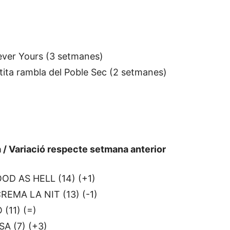
ever Yours (3 setmanes)
tita rambla del Poble Sec (2 setmanes)
a / Variació respecte setmana anterior
OD AS HELL (14) (+1)
EMA LA NIT (13) (-1)
(11) (=)
A (7) (+3)