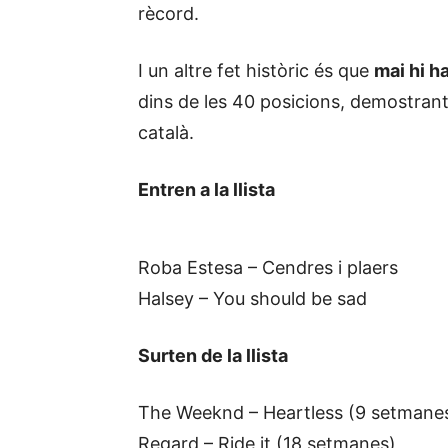
rècord.
I un altre fet històric és que
mai hi h
dins de les 40 posicions, demostrant
català.
Entren a la llista
Roba Estesa – Cendres i plaers
Halsey – You should be sad
Surten de la llista
The Weeknd – Heartless (9 setmane
Regard – Ride it (18 setmanes)