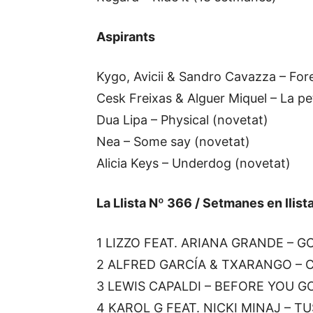
Aspirants
Kygo, Avicii & Sandro Cavazza – For
Cesk Freixas & Alguer Miquel – La pe
Dua Lipa – Physical (novetat)
Nea – Some say (novetat)
Alicia Keys – Underdog (novetat)
La Llista Nº 366 / Setmanes en llist
1 LIZZO FEAT. ARIANA GRANDE – GO
2 ALFRED GARCÍA & TXARANGO – CR
3 LEWIS CAPALDI – BEFORE YOU GO 
4 KAROL G FEAT. NICKI MINAJ – TUS