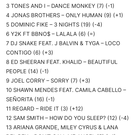
3 TONES AND I – DANCE MONKEY (7) (-1)
4 JONAS BROTHERS – ONLY HUMAN (9) (+1)
5 DOMINIC FIKE – 3 NIGHTS (19) (-4)
6 Y2K FT BBNO$ – LALALA (6) (=)
7 DJ SNAKE FEAT. J BALVIN & TYGA – LOCO
CONTIGO (6) (+3)
8 ED SHEERAN FEAT. KHALID – BEAUTIFUL
PEOPLE (14) (-1)
9 JOEL CORRY – SORRY (7) (+3)
10 SHAWN MENDES FEAT. CAMILA CABELLO –
SEÑORITA (16) (-1)
11 REGARD – RIDE IT (3) (+12)
12 SAM SMITH – HOW DO YOU SLEEP? (12) (-4)
13 ARIANA GRANDE, MILEY CYRUS & LANA