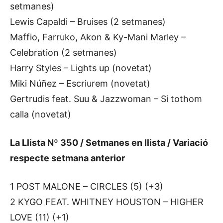
setmanes)
Lewis Capaldi – Bruises (2 setmanes)
Maffio, Farruko, Akon & Ky-Mani Marley –
Celebration (2 setmanes)
Harry Styles – Lights up (novetat)
Miki Núñez – Escriurem (novetat)
Gertrudis feat. Suu & Jazzwoman – Si tothom
calla (novetat)
La Llista Nº 350 / Setmanes en llista / Variació
respecte setmana anterior
1 POST MALONE – CIRCLES (5) (+3)
2 KYGO FEAT. WHITNEY HOUSTON – HIGHER
LOVE (11) (+1)