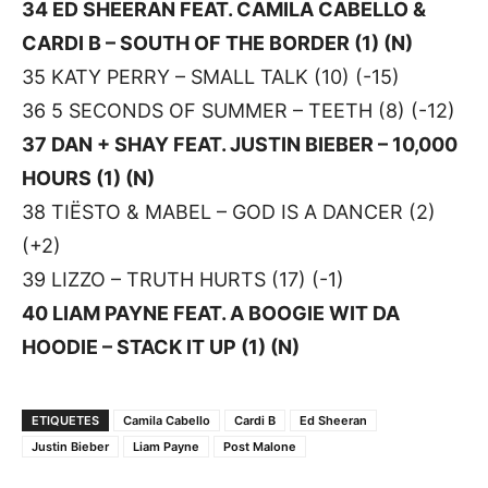
34 ED SHEERAN FEAT. CAMILA CABELLO &
CARDI B – SOUTH OF THE BORDER (1) (N)
35 KATY PERRY – SMALL TALK (10) (-15)
36 5 SECONDS OF SUMMER – TEETH (8) (-12)
37 DAN + SHAY FEAT. JUSTIN BIEBER – 10,000
HOURS (1) (N)
38 TIËSTO & MABEL – GOD IS A DANCER (2)
(+2)
39 LIZZO – TRUTH HURTS (17) (-1)
40 LIAM PAYNE FEAT. A BOOGIE WIT DA
HOODIE – STACK IT UP (1) (N)
ETIQUETES
Camila Cabello
Cardi B
Ed Sheeran
Justin Bieber
Liam Payne
Post Malone