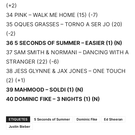
(+2)
34 PINK – WALK ME HOME (15) (-7)
35 OQUES GRASSES – TORNO A SER JO (20)
(-2)
36 5 SECONDS OF SUMMER – EASIER (1) (N)
37 SAM SMITH & NORMANI – DANCING WITH A
STRANGER (22) (-6)
38 JESS GLYNNE & JAX JONES – ONE TOUCH
(2) (+1)
39 MAHMOOD – SOLDI (1) (N)
40 DOMINIC FIKE – 3 NIGHTS (1) (N)
ETIQUETES
5 Seconds of Summer
Dominic Fike
Ed Sheeran
Justin Bieber