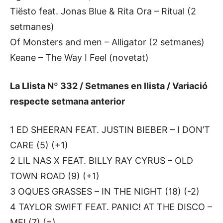
Tiësto feat. Jonas Blue & Rita Ora – Ritual (2
setmanes)
Of Monsters and men – Alligator (2 setmanes)
Keane – The Way I Feel (novetat)
La Llista Nº 332 / Setmanes en llista / Variació
respecte setmana anterior
1 ED SHEERAN FEAT. JUSTIN BIEBER – I DON’T
CARE (5) (+1)
2 LIL NAS X FEAT. BILLY RAY CYRUS – OLD
TOWN ROAD (9) (+1)
3 OQUES GRASSES – IN THE NIGHT (18) (-2)
4 TAYLOR SWIFT FEAT. PANIC! AT THE DISCO –
ME! (7) (=)