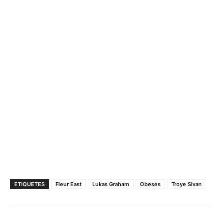
ETIQUETES
Fleur East
Lukas Graham
Obeses
Troye Sivan