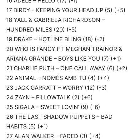
16 ADELE – HELLO (17) (-1)
17 BIRDY – KEEPING YOUR HEAD UP (5) (+5)
18 YALL & GABRIELA RICHARDSON –
HUNDRED MILES (20) (-5)
19 DRAKE – HOTLINE BLING (18) (-2)
20 WHO IS FANCY FT MEGHAN TRAINOR &
ARIANA GRANDE – BOYS LIKE YOU (7) (+1)
21 CHARLIE PUTH – ONE CALL AWAY (6) (+2)
22 ANIMAL – NOMÉS AMB TU (4) (+4)
23 JACK GARRATT – WORRY (12) (-3)
24 ZAYN – PILLOWTALK (2) (+6)
25 SIGALA – SWEET LOVIN’ (9) (-6)
26 THE LAST SHADOW PUPPETS – BAD
HABITS (5) (+1)
27 ALAN WALKER – FADED (3) (+4)