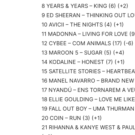
8 YEARS & YEARS – KING (6) (+2)
9 ED SHEERAN – THINKING OUT LOU
10 AVICII – THE NIGHTS (4) (+1)
11 MADONNA – LIVING FOR LOVE (9)
12 CYBEE – COM ANIMALS (17) (-6)
13 MAROON 5 – SUGAR (5) (+4)
14 KODALINE – HONEST (7) (+1)
15 SATELLITE STORIES – HEARTBEAT
16 MANEL NAVARRO – BRAND NEW D
17 NYANDÚ – ENS TORNAREM A VEU
18 ELLIE GOULDING – LOVE ME LIKE
19 FALL OUT BOY – UMA THURMAN (
20 COIN – RUN (3) (+1)
21 RIHANNA & KANYE WEST & PAU