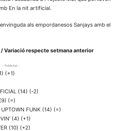
b En la nit artificial.
 benvinguda als empordanesos Sanjays amb el
a / Variació respecte setmana anterior
- Publicitat -
) (+1)
ICIAL (14) (-2)
9) (=)
UPTOWN FUNK (14) (=)
N’ (4) (+1)
R (10) (+2)