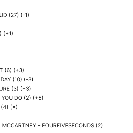
D (27) (-1)
 (+1)
 (6) (+3)
AY (10) (-3)
RE (3) (+3)
 YOU DO (2) (+5)
4) (=)
L MCCARTNEY – FOURFIVESECONDS (2)