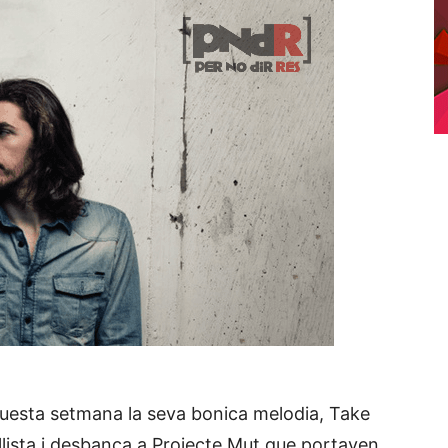
aquesta setmana la seva bonica melodia, Take
llista i desbanca a Projecte Mut que portaven