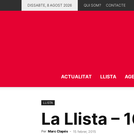
DISSABTE, 8 AGOST 2026
QUI SOM?
CONTACTE
ACTUALITAT
LLISTA
AG
LLISTA
La Llista – 
Per
Marc Clapés
-
15 febrer, 2015