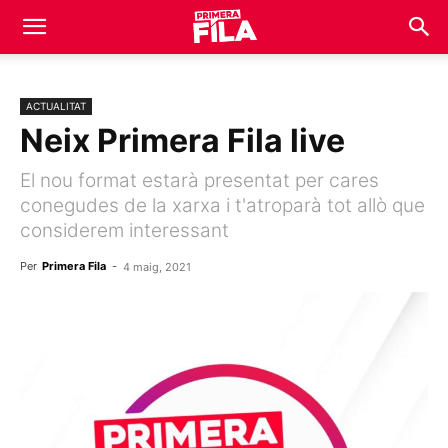
ACTUALITAT
Neix Primera Fila live
El nou format estarà presentat per cares
conegudes de la xarxa i t'atroparà tot allò que
considerem interessant
Per
Primera Fila
-
4 maig, 2021