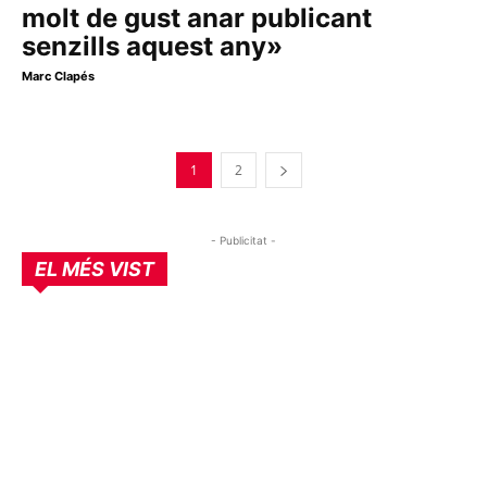
molt de gust anar publicant
senzills aquest any»
Marc Clapés
1
2
- Publicitat -
EL MÉS VIST