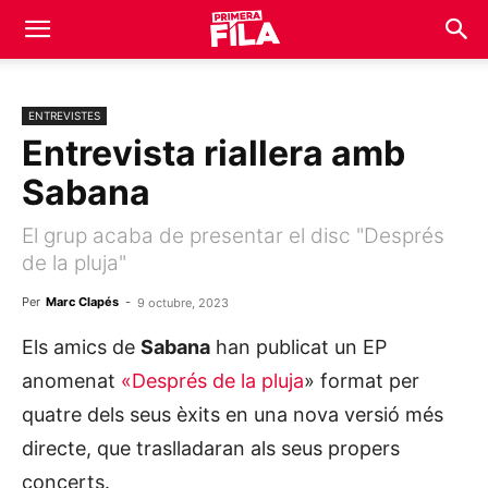
ENTREVISTES
Entrevista riallera amb
Sabana
El grup acaba de presentar el disc "Després
de la pluja"
Per
Marc Clapés
-
9 octubre, 2023
Els amics de
Sabana
han publicat un EP
anomenat
«Després de la pluja
» format per
quatre dels seus èxits en una nova versió més
directe, que traslladaran als seus propers
concerts.