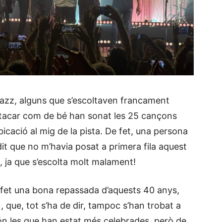
azz, alguns que s’escoltaven francament
stacar com de bé han sonat les 25 cançons
bicació al mig de la pista. De fet, una persona
it que no m’havia posat a primera fila aquest
g, ja que s’escolta molt malament!
 fet una bona repassada d’aquests 40 anys,
que, tot s’ha de dir, tampoc s’han trobat a
ón les que han estat més celebrades, però de