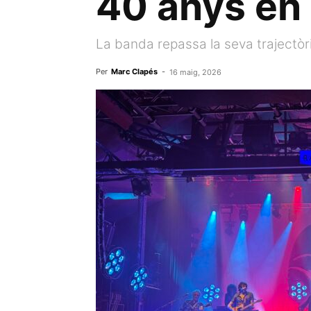
40 anys en
La banda repassa la seva trajectòr
Per
Marc Clapés
-
16 maig, 2026