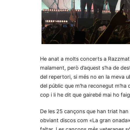
He anat a molts concerts a Razzmat
malament, però d’aquest s’ha de de
del repertori, si més no en la meva u
del públic que m’ha reconegut m’ha d
cop i li he dit que gairebé mai ho fai
De les 25 cançons que han triat han
obviant discos com «La gran onada», 
faltar. Les cançons més veteranes s