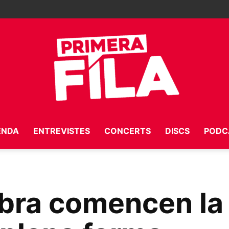
ENDA
ENTREVISTES
CONCERTS
DISCS
PODC
Primera
bra comencen la 
Fila