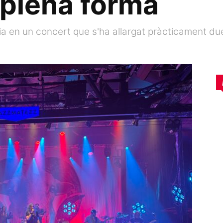
 plena forma
ia en un concert que s'ha allargat pràcticament du