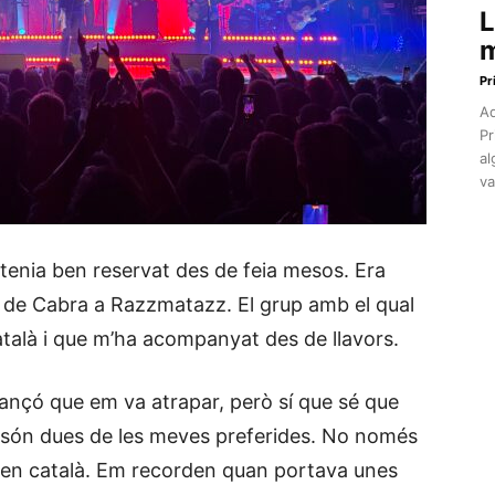
L
m
Pr
Aq
Pr
al
va
tenia ben reservat des de feia mesos. Era
pa de Cabra a Razzmatazz. El grup amb el qual
talà i que m’ha acompanyat des de llavors.
ançó que em va atrapar, però sí que sé que
i’ són dues de les meves preferides. No només
 en català. Em recorden quan portava unes