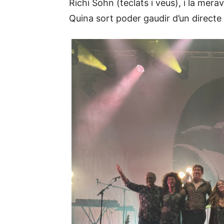
Richi Sohn (teclats i veus), i la mer
Quina sort poder gaudir d’un directe 