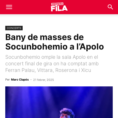
CONCERTS
Bany de masses de
Socunbohemio a l’Apolo
Socunbohemio omple la sala Apolo en el
concert final de gira on ha comptat amb
Ferran Palau, Vittara, Roserona i Xicu
Per
Marc Clapés
-
21 febrer, 2025